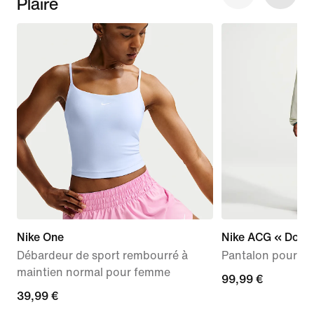
Plaire
Nike One
Nike ACG « Dolom
Débardeur de sport rembourré à
Pantalon pour f
maintien normal pour femme
99,99 €
99,99 €
39,99 €
39,99 €