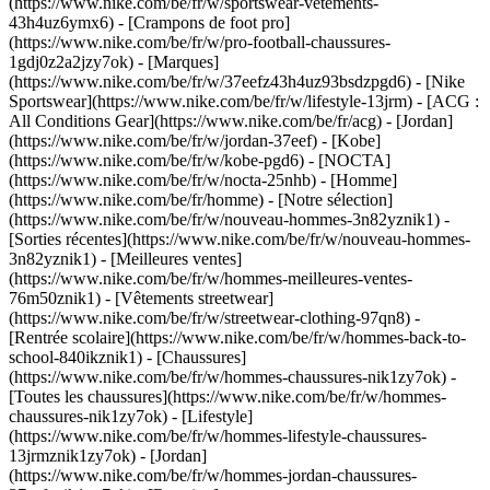
(https://www.nike.com/be/fr/w/sportswear-vetements-
43h4uz6ymx6) - [Crampons de foot pro]
(https://www.nike.com/be/fr/w/pro-football-chaussures-
1gdj0z2a2jzy7ok)
- [Marques]
(https://www.nike.com/be/fr/w/37eefz43h4uz93bsdzpgd6) - [Nike
Sportswear](https://www.nike.com/be/fr/w/lifestyle-13jrm) - [ACG :
All Conditions Gear](https://www.nike.com/be/fr/acg) - [Jordan]
(https://www.nike.com/be/fr/w/jordan-37eef) - [Kobe]
(https://www.nike.com/be/fr/w/kobe-pgd6) - [NOCTA]
(https://www.nike.com/be/fr/w/nocta-25nhb) - [Homme]
(https://www.nike.com/be/fr/homme) - [Notre sélection]
(https://www.nike.com/be/fr/w/nouveau-hommes-3n82yznik1) -
[Sorties récentes](https://www.nike.com/be/fr/w/nouveau-hommes-
3n82yznik1) - [Meilleures ventes]
(https://www.nike.com/be/fr/w/hommes-meilleures-ventes-
76m50znik1) - [Vêtements streetwear]
(https://www.nike.com/be/fr/w/streetwear-clothing-97qn8) -
[Rentrée scolaire](https://www.nike.com/be/fr/w/hommes-back-to-
school-840ikznik1)
- [Chaussures]
(https://www.nike.com/be/fr/w/hommes-chaussures-nik1zy7ok) -
[Toutes les chaussures](https://www.nike.com/be/fr/w/hommes-
chaussures-nik1zy7ok) - [Lifestyle]
(https://www.nike.com/be/fr/w/hommes-lifestyle-chaussures-
13jrmznik1zy7ok) - [Jordan]
(https://www.nike.com/be/fr/w/hommes-jordan-chaussures-