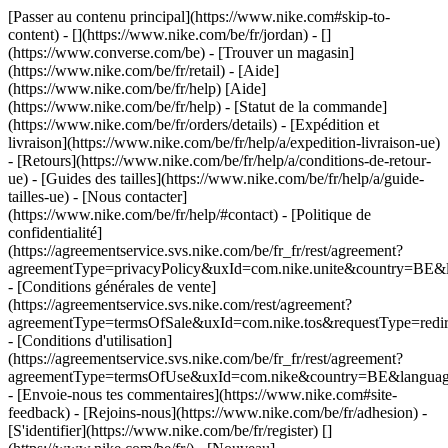
[Passer au contenu principal](https://www.nike.com#skip-to-
content) - [](https://www.nike.com/be/fr/jordan) - []
(https://www.converse.com/be)
- [Trouver un magasin]
(https://www.nike.com/be/fr/retail) - [Aide]
(https://www.nike.com/be/fr/help) [Aide]
(https://www.nike.com/be/fr/help) - [Statut de la commande]
(https://www.nike.com/be/fr/orders/details) - [Expédition et
livraison](https://www.nike.com/be/fr/help/a/expedition-livraison-ue)
- [Retours](https://www.nike.com/be/fr/help/a/conditions-de-retour-
ue) - [Guides des tailles](https://www.nike.com/be/fr/help/a/guide-
tailles-ue) - [Nous contacter]
(https://www.nike.com/be/fr/help/#contact) - [Politique de
confidentialité]
(https://agreementservice.svs.nike.com/be/fr_fr/rest/agreement?
agreementType=privacyPolicy&uxId=com.nike.unite&country=BE&l
- [Conditions générales de vente]
(https://agreementservice.svs.nike.com/rest/agreement?
agreementType=termsOfSale&uxId=com.nike.tos&requestType=redir
- [Conditions d'utilisation]
(https://agreementservice.svs.nike.com/be/fr_fr/rest/agreement?
agreementType=termsOfUse&uxId=com.nike&country=BE&language=
- [Envoie-nous tes commentaires](https://www.nike.com#site-
feedback) - [Rejoins-nous](https://www.nike.com/be/fr/adhesion) -
[S'identifier](https://www.nike.com/be/fr/register)
[]