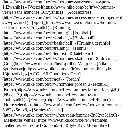
(https://www.nike.com/be/fr/w/hommes-survetements-sport-
1ll2wznik1) - [Vestes](https://www.nike.com/be/fr/w/hommes-
vestes-sans-manches-50r7yznik1) - [Accessoires]
(https://www.nike.com/be/fr/w/hommes-accessoires-et-equipement-
awwpwznik1)
- [Sport](https://www.nike.com/be/fr/w/hommes-
performance-3k7dgznik1) - [Running]
(https://www.nike.com/be/fr/running) - [Football]
(https://www.nike.com/be/fr/football) - [Basketball]
(https://www.nike.com/be/fr/basketball) - [Training et renfo]
(https://www.nike.com/be/fr/training) - [Tennis]
(https://www.nike.com/be/fr/tennis) - [Skateboard]
(https://www.nike.com/be/fr/w/hommes-skateboard-8mfrfznik1) -
[Golf](https://www.nike.com/be/fr/golf)
- Marques - [Nike
Sportswear](https://www.nike.com/be/fr/w/hommes-lifestyle-
13jrmznik1) - [ACG : All Conditions Gear]
(https://www.nike.com/be/fr/acg) - [Jordan]
(https://www.nike.com/be/fr/w/hommes-jordan-37eefznik1) -
[Kobe](https://www.nike.com/be/fr/w/hommes-kobe-nik1zpgd6) -
[NOCTA](https://www.nike.com/be/fr/w/hommes-nocta-
25nhbznik1) - [Femme](https://www.nike.com/be/fr/femme) -
[Notre sélection](https://www.nike.com/be/fr/w/nouveau-femmes-
3n82yz5e1x6) - [Sorties récentes]
(https://www.nike.com/be/fr/w/nouveau-femmes-3n82yz5e1x6) -
[Meilleures ventes](https://www.nike.com/be/fr/w/femmes-
meilleures-ventes-5e1x6z76m50) - [Style By : Moon Shoe]