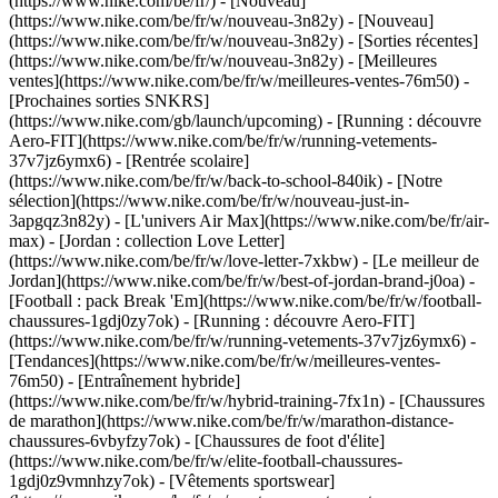
(https://www.nike.com/be/fr/) - [Nouveau]
(https://www.nike.com/be/fr/w/nouveau-3n82y) - [Nouveau]
(https://www.nike.com/be/fr/w/nouveau-3n82y) - [Sorties récentes]
(https://www.nike.com/be/fr/w/nouveau-3n82y) - [Meilleures
ventes](https://www.nike.com/be/fr/w/meilleures-ventes-76m50) -
[Prochaines sorties SNKRS]
(https://www.nike.com/gb/launch/upcoming) - [Running : découvre
Aero-FIT](https://www.nike.com/be/fr/w/running-vetements-
37v7jz6ymx6) - [Rentrée scolaire]
(https://www.nike.com/be/fr/w/back-to-school-840ik)
- [Notre
sélection](https://www.nike.com/be/fr/w/nouveau-just-in-
3apgqz3n82y) - [L'univers Air Max](https://www.nike.com/be/fr/air-
max) - [Jordan : collection Love Letter]
(https://www.nike.com/be/fr/w/love-letter-7xkbw) - [Le meilleur de
Jordan](https://www.nike.com/be/fr/w/best-of-jordan-brand-j0oa) -
[Football : pack Break 'Em](https://www.nike.com/be/fr/w/football-
chaussures-1gdj0zy7ok) - [Running : découvre Aero-FIT]
(https://www.nike.com/be/fr/w/running-vetements-37v7jz6ymx6)
-
[Tendances](https://www.nike.com/be/fr/w/meilleures-ventes-
76m50) - [Entraînement hybride]
(https://www.nike.com/be/fr/w/hybrid-training-7fx1n) - [Chaussures
de marathon](https://www.nike.com/be/fr/w/marathon-distance-
chaussures-6vbyfzy7ok) - [Chaussures de foot d'élite]
(https://www.nike.com/be/fr/w/elite-football-chaussures-
1gdj0z9vmnhzy7ok) - [Vêtements sportswear]