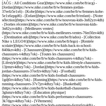
[ACG : All Conditions Gear](https://www.nike.com/be/fr/acg) -
[Jordan](https://www.nike.com/be/fr/w/femmes-jordan-
37eefz5e1x6) - [Kobe](https://www.nike.com/be/fr/w/femmes-kobe-
5e1x6zpgd6) - [Enfant](https://www.nike.com/be/fr/enfant) - [Notre
sélection](https://www.nike.com/be/fr/w/nouveau-kids-3n82yzv4dh)
- [Sorties récentes](https://www.nike.com/be/fr/w/nouveau-kids-
3n82yzv4dh) - [Meilleures ventes]
(https://www.nike.com/be/fr/w/kids-meilleures-ventes-76m50zv4dh)
- [Destination ado](https://www.nike.com/be/fr/ados) - [Collection
Nike x LEGO®](https://www.nike.com/be/fr/lego) - [Rentrée
scolaire](https://www.nike.com/be/fr/w/kids-back-to-school-
840ikzv4dh)
- [Chaussures](https://www.nike.com/be/fr/w/kids-
chaussures-v4dhzy7ok) - [Toutes les chaussures]
(https://www.nike.com/be/fr/w/kids-chaussures-v4dhzy7ok) -
[Lifestyle](https://www.nike.com/be/fr/w/kids-lifestyle-chaussures-
13jrmzv4dhzy7ok) - [Jordan](https://www.nike.com/be/fr/w/kids-
jordan-chaussures-37eefzv4dhzy7ok) - [Football]
(https://www.nike.com/be/fr/w/kids-football-chaussures-
1gdj0zv4dhzy7ok) - [Running](https://www.nike.com/be/fr/w/kids-
running-chaussures-37v7jzv4dhzy7ok) - [Basketball]
(https://www.nike.com/be/fr/w/kids-basketball-chaussures-
3glsmzv4dhzy7ok) - [Éducation physique]
(https://www.nike.com/be/fr/w/kids-performance-chaussures-
3k7dgzv4dhzy7ok)
- [Vêtements]
(https://www.nike.com/be/fr/w/kids-vetements-6ymx6zv4dh) -