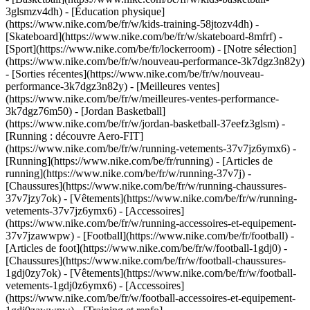
3glsmzv4dh) - [Éducation physique]
(https://www.nike.com/be/fr/w/kids-training-58jtozv4dh) -
[Skateboard](https://www.nike.com/be/fr/w/skateboard-8mfrf) -
[Sport](https://www.nike.com/be/fr/lockerroom) - [Notre sélection]
(https://www.nike.com/be/fr/w/nouveau-performance-3k7dgz3n82y)
- [Sorties récentes](https://www.nike.com/be/fr/w/nouveau-
performance-3k7dgz3n82y) - [Meilleures ventes]
(https://www.nike.com/be/fr/w/meilleures-ventes-performance-
3k7dgz76m50) - [Jordan Basketball]
(https://www.nike.com/be/fr/w/jordan-basketball-37eefz3glsm) -
[Running : découvre Aero-FIT]
(https://www.nike.com/be/fr/w/running-vetements-37v7jz6ymx6)
-
[Running](https://www.nike.com/be/fr/running) - [Articles de
running](https://www.nike.com/be/fr/w/running-37v7j) -
[Chaussures](https://www.nike.com/be/fr/w/running-chaussures-
37v7jzy7ok) - [Vêtements](https://www.nike.com/be/fr/w/running-
vetements-37v7jz6ymx6) - [Accessoires]
(https://www.nike.com/be/fr/w/running-accessoires-et-equipement-
37v7jzawwpw)
- [Football](https://www.nike.com/be/fr/football) -
[Articles de foot](https://www.nike.com/be/fr/w/football-1gdj0) -
[Chaussures](https://www.nike.com/be/fr/w/football-chaussures-
1gdj0zy7ok) - [Vêtements](https://www.nike.com/be/fr/w/football-
vetements-1gdj0z6ymx6) - [Accessoires]
(https://www.nike.com/be/fr/w/football-accessoires-et-equipement-