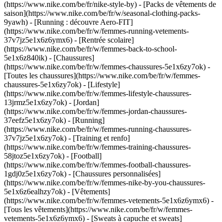
(https://www.nike.com/be/fr/nike-style-by) - [Packs de vêtements de
saison](https://www.nike.com/be/fr/w/seasonal-clothing-packs-
9yawh) - [Running : découvre Aero-FIT]
(https://www.nike.com/be/fr/w/femmes-running-vetements-
37v7jz5e1x6z6ymx6) - [Rentrée scolaire]
(https://www.nike.com/be/fr/w/femmes-back-to-school-
5e1x6z840ik)
- [Chaussures]
(https://www.nike.com/be/fr/w/femmes-chaussures-5e1x6zy7ok) -
[Toutes les chaussures](https://www.nike.com/be/fr/w/femmes-
chaussures-5e1x6zy7ok) - [Lifestyle]
(https://www.nike.com/be/fr/w/femmes-lifestyle-chaussures-
13jrmz5e1x6zy7ok) - [Jordan]
(https://www.nike.com/be/fr/w/femmes-jordan-chaussures-
37eefz5e1x6zy7ok) - [Running]
(https://www.nike.com/be/fr/w/femmes-running-chaussures-
37v7jz5e1x6zy7ok) - [Training et renfo]
(https://www.nike.com/be/fr/w/femmes-training-chaussures-
58jtoz5e1x6zy7ok) - [Football]
(https://www.nike.com/be/fr/w/femmes-football-chaussures-
1gdj0z5e1x6zy7ok) - [Chaussures personnalisées]
(https://www.nike.com/be/fr/w/femmes-nike-by-you-chaussures-
5e1x6z6ealhzy7ok)
- [Vêtements]
(https://www.nike.com/be/fr/w/femmes-vetements-5e1x6z6ymx6) -
[Tous les vêtements](https://www.nike.com/be/fr/w/femmes-
vetements-5e1x6z6ymx6) - [Sweats à capuche et sweats]