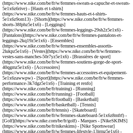
(https://www.nike.com/be/fr/w/femmes-sweats-a-capuche-et-sweats-
5e1x6z6rive) - [Hauts et t-shirts]
(https://www.nike.com/be/fr/w/femmes-hauts-et-t-shirts-
5e1x6z9om13) - [Shorts](https://www.nike.com/be/fr/w/femmes-
shorts-38fphz5e1x6) - [Leggings]
(https://www.nike.com/be/fr/w/femmes-leggings-29sh2z5e1x6) -
[Pantalons](https://www.nike.com/be/fr/w/femmes-pantalons-et-
leggings-2kq19z5e1x6) - [Ensembles]
(https://www.nike.com/be/fr/w/femmes-ensembles-assortis-
2lukpz5e1x6) - [Vestes](https://www.nike.com/be/fr/w/femmes-
vestes-sans-manches-50r7yz5e1x6) - [Brassières de sport]
(https://www.nike.com/be/fr/w/femmes-soutiens-gorge-de-sport-
40qgmz5e1x6) - [Accessoires]
(https://www.nike.com/be/fr/w/femmes-accessoires-et-equipement-
5e1x6zawwpw)
- [Sport](https://www.nike.com/be/fr/w/femmes-
performance-3k7dgz5e1x6) - [Training et renfo]
(https://www.nike.com/be/fr/training) - [Running]
(https://www.nike.com/be/fr/running) - [Football]
(https://www.nike.com/be/fr/football) - [Basketball]
(https://www.nike.com/be/fr/basketball) - [Tennis]
(https://www.nike.com/be/fr/tennis) - [Skateboard]
(https://www.nike.com/be/fr/w/femmes-skateboard-5e1x6z8mfrf) -
[Golf](https://www.nike.com/be/fr/golf)
- Marques - [NikeSKIMS]
(https://www.nike.com/be/fr/nikeskims) - [Nike Sportswear]
(https://www.nike.com/be/fr/w/femmes-lifestyle-13jrmz5e1x6) -