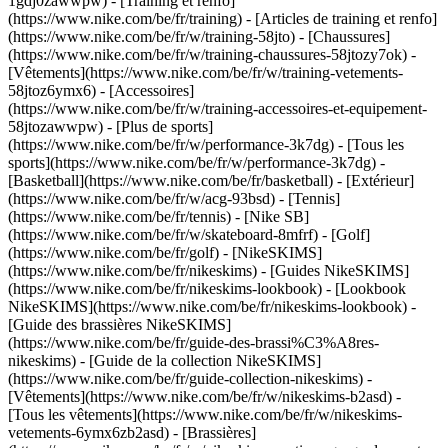
1gdj0zawwpw)
- [Training et renfo]
(https://www.nike.com/be/fr/training) - [Articles de training et renfo]
(https://www.nike.com/be/fr/w/training-58jto) - [Chaussures]
(https://www.nike.com/be/fr/w/training-chaussures-58jtozy7ok) -
[Vêtements](https://www.nike.com/be/fr/w/training-vetements-
58jtoz6ymx6) - [Accessoires]
(https://www.nike.com/be/fr/w/training-accessoires-et-equipement-
58jtozawwpw)
- [Plus de sports]
(https://www.nike.com/be/fr/w/performance-3k7dg) - [Tous les
sports](https://www.nike.com/be/fr/w/performance-3k7dg) -
[Basketball](https://www.nike.com/be/fr/basketball) - [Extérieur]
(https://www.nike.com/be/fr/w/acg-93bsd) - [Tennis]
(https://www.nike.com/be/fr/tennis) - [Nike SB]
(https://www.nike.com/be/fr/w/skateboard-8mfrf) - [Golf]
(https://www.nike.com/be/fr/golf) - [NikeSKIMS]
(https://www.nike.com/be/fr/nikeskims) - [Guides NikeSKIMS]
(https://www.nike.com/be/fr/nikeskims-lookbook) - [Lookbook
NikeSKIMS](https://www.nike.com/be/fr/nikeskims-lookbook) -
[Guide des brassières NikeSKIMS]
(https://www.nike.com/be/fr/guide-des-brassi%C3%A8res-
nikeskims) - [Guide de la collection NikeSKIMS]
(https://www.nike.com/be/fr/guide-collection-nikeskims)
-
[Vêtements](https://www.nike.com/be/fr/w/nikeskims-b2asd) -
[Tous les vêtements](https://www.nike.com/be/fr/w/nikeskims-
vetements-6ymx6zb2asd) - [Brassières]