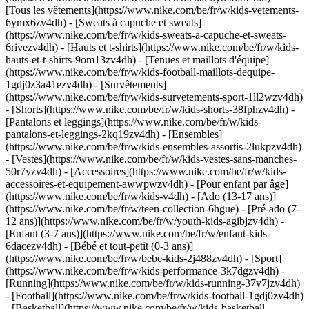
[Tous les vêtements](https://www.nike.com/be/fr/w/kids-vetements-
6ymx6zv4dh) - [Sweats à capuche et sweats]
(https://www.nike.com/be/fr/w/kids-sweats-a-capuche-et-sweats-
6rivezv4dh) - [Hauts et t-shirts](https://www.nike.com/be/fr/w/kids-
hauts-et-t-shirts-9om13zv4dh) - [Tenues et maillots d'équipe]
(https://www.nike.com/be/fr/w/kids-football-maillots-dequipe-
1gdj0z3a41ezv4dh) - [Survêtements]
(https://www.nike.com/be/fr/w/kids-survetements-sport-1ll2wzv4dh)
- [Shorts](https://www.nike.com/be/fr/w/kids-shorts-38fphzv4dh) -
[Pantalons et leggings](https://www.nike.com/be/fr/w/kids-
pantalons-et-leggings-2kq19zv4dh) - [Ensembles]
(https://www.nike.com/be/fr/w/kids-ensembles-assortis-2lukpzv4dh)
- [Vestes](https://www.nike.com/be/fr/w/kids-vestes-sans-manches-
50r7yzv4dh) - [Accessoires](https://www.nike.com/be/fr/w/kids-
accessoires-et-equipement-awwpwzv4dh)
- [Pour enfant par âge]
(https://www.nike.com/be/fr/w/kids-v4dh) - [Ado (13-17 ans)]
(https://www.nike.com/be/fr/w/teen-collection-6hgue) - [Pré-ado (7-
12 ans)](https://www.nike.com/be/fr/w/youth-kids-agibjzv4dh) -
[Enfant (3-7 ans)](https://www.nike.com/be/fr/w/enfant-kids-
6dacezv4dh) - [Bébé et tout-petit (0-3 ans)]
(https://www.nike.com/be/fr/w/bebe-kids-2j488zv4dh)
- [Sport]
(https://www.nike.com/be/fr/w/kids-performance-3k7dgzv4dh) -
[Running](https://www.nike.com/be/fr/w/kids-running-37v7jzv4dh)
- [Football](https://www.nike.com/be/fr/w/kids-football-1gdj0zv4dh)
- [Basketball](https://www.nike.com/be/fr/w/kids-basketball-