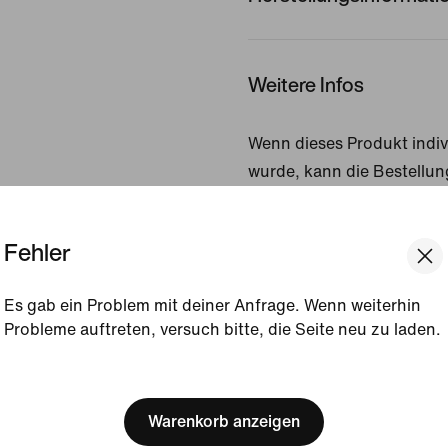
Weitere Infos
Wenn dieses Produkt indiv
wurde, kann die Bestellu
nicht mehr storniert wer
Artikel nicht zurückgegeb
Fehler
Mangel vorliegt.
Es gab ein Problem mit deiner Anfrage. Wenn weiterhin
Probleme auftreten, versuch bitte, die Seite neu zu laden.
[ Code: D1B61E47 ]
We think you are in United 
Update your location?
Warenkorb anzeigen