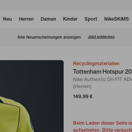
Neu
Herren
Damen
Kinder
Sport
NikeSKIMS
Alle Neuerscheinungen anzeigen
Jetzt entdecken
Recyclingmaterialien
Bild 1
Tottenham Hotspur 20
von
Nike Authentic Dri-FIT ADV
6
(Herren)
149,99 €
Beim Laden dieser Seite is
aufgetreten. Bitte versuc