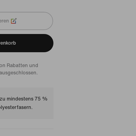
eren
renkorb
von Rabatten und
 ausgeschlossen.
t zu mindestens 75 %
lyesterfasern.