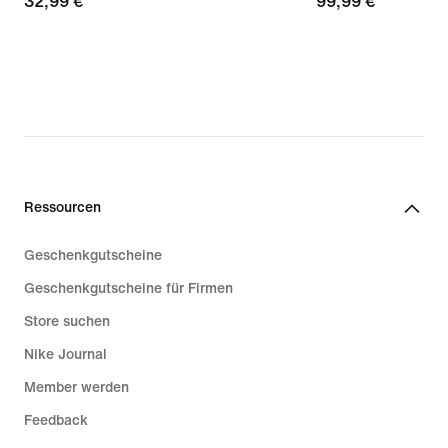
32,99 €
32,99 €
99,99 €
99,99 €
Ressourcen
Geschenkgutscheine
Geschenkgutscheine für Firmen
Store suchen
Nike Journal
Member werden
Feedback