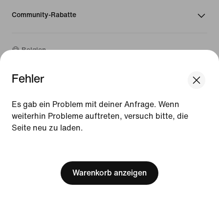
Community-Rabatte
Belgien
Fehler
©
2026
Nike, Inc. Alle Rechte vorbehalten
We think you are in United States.
Guides
Update your location?
Es gab ein Problem mit deiner Anfrage. Wenn
Nutzungsbedingungen
weiterhin Probleme auftreten, versuch bitte, die
Verkaufsbedingungen
Impressum
Seite neu zu laden.
Belgien
United States
Datenschutzrichtlinie und Cookie-Erklärung
[ Code: D1B61E47 ]
Cookie-Einstellungen ändern.
Warenkorb anzeigen