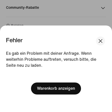
Community-Rabatte
Belgien
Fehler
©
2026
Nike, Inc. Alle Rechte vorbehalten
We think you are in United States.
Guides
Update your location?
Es gab ein Problem mit deiner Anfrage. Wenn
Nutzungsbedingungen
weiterhin Probleme auftreten, versuch bitte, die
Verkaufsbedingungen
Impressum
Seite neu zu laden.
Belgien
United States
Datenschutzrichtlinie und Cookie-Erklärung
[ Code: D1B61E47 ]
Cookie-Einstellungen ändern.
Warenkorb anzeigen