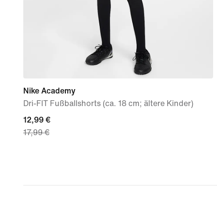
Nike Academy
Dri-FIT Fußballshorts (ca. 18 cm; ältere Kinder)
current
12,99 €
17,99 €
price
12,99 €,
original
price
17,99 €