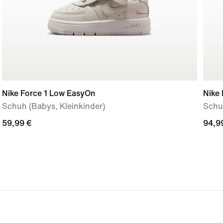
Nike Force 1 Low EasyOn
Nike 
Schuh (Babys, Kleinkinder)
Schuh
59,99 €
59,99 €
94,9
94,9