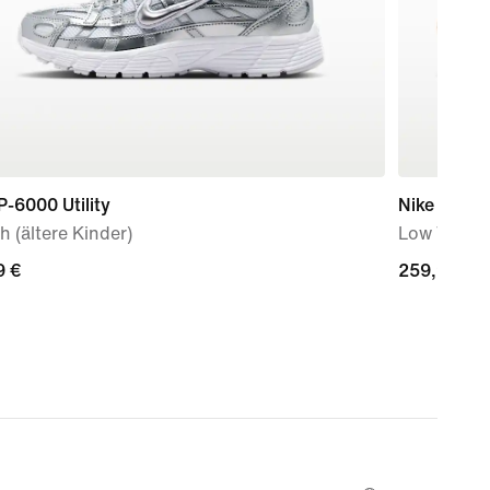
P-6000 Utility
Nike Mercu
 (ältere Kinder)
Low Top-Fu
9 €
9 €
259,99 €
259,99 €