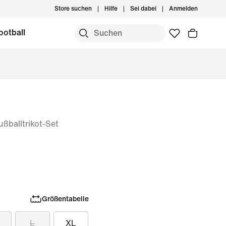
Store suchen
Hilfe
Sei dabei
Anmelden
ootball
ußballtrikot-Set
Größentabelle
L
XL