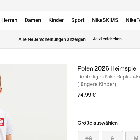
Herren
Damen
Kinder
Sport
NikeSKIMS
NikeF
Alle Neuerscheinungen anzeigen
Jetzt entdecken
Polen 2026 Heimspiel
Bild 1
von
Dreiteiliges Nike Replika-F
(jüngere Kinder)
8
74,99 €
Größe auswählen
XS
S
M