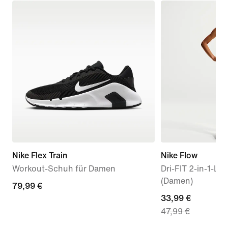
Nike Flex Train
Nike Flow
Workout-Schuh für Damen
Dri-FIT 2-in-1-La
(Damen)
79,99 €
79,99 €
current
33,99 €
47,99 €
price
33,99 €,