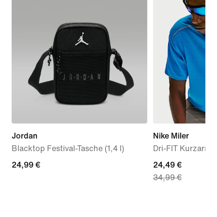
Jordan
Nike Miler
Blacktop Festival-Tasche (1,4 l)
Dri-FIT Kurzarm-T
24,99 €
24,99 €
current
24,49 €
34,99 €
price
24,49 €,
original