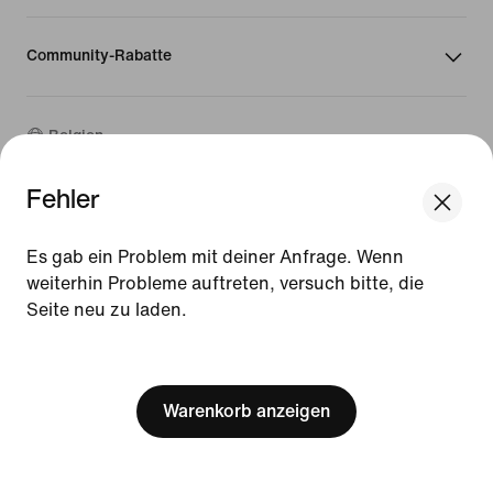
Community-Rabatte
Belgien
Fehler
©
2026
Nike, Inc. Alle Rechte vorbehalten
We think you are in United States.
Guides
Update your location?
Es gab ein Problem mit deiner Anfrage. Wenn
Nutzungsbedingungen
weiterhin Probleme auftreten, versuch bitte, die
Verkaufsbedingungen
Seite neu zu laden.
Belgien
United States
Impressum
Datenschutzrichtlinie und Cookie-Erklärung
[ Code: D1B61E47 ]
Cookie-Einstellungen ändern.
Warenkorb anzeigen