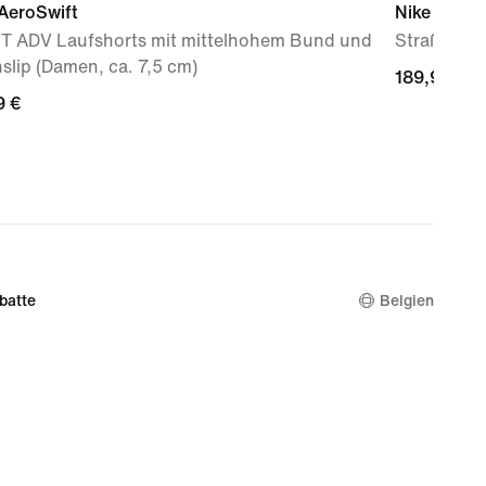
AeroSwift
Nike Vomer
FIT ADV Laufshorts mit mittelhohem Bund und
Straßenla
slip (Damen, ca. 7,5 cm)
189,99 €
189,99 €
9 €
9 €
batte
Belgien