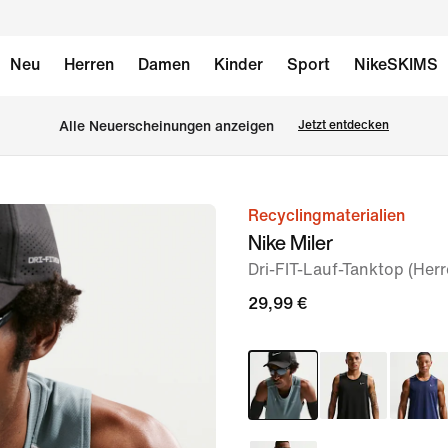
Neu
Herren
Damen
Kinder
Sport
NikeSKIMS
Alle Neuerscheinungen anzeigen
Jetzt entdecken
Recyclingmaterialien
Bild 1
Nike Miler
von
Dri-FIT-Lauf-Tanktop (Herr
6
29,99 €