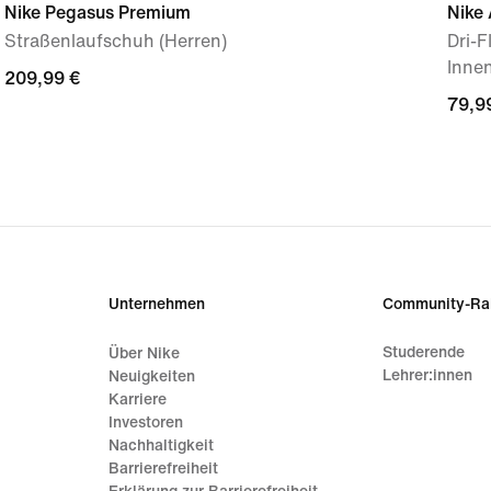
Nike Pegasus Premium
Nike 
Straßenlaufschuh (Herren)
Dri-
Innen
209,99 €
209,99 €
79,9
79,9
Unternehmen
Community-Ra
Studerende
Über Nike
Lehrer:innen
Neuigkeiten
Karriere
Investoren
Nachhaltigkeit
Barrierefreiheit