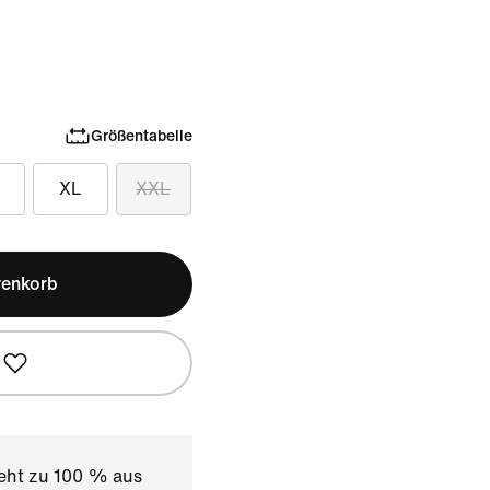
Größentabelle
XL
XXL
renkorb
teht zu 100 % aus