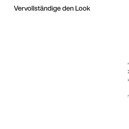
Vervollständige den Look
Item 3 of 9
Modell anzeigen