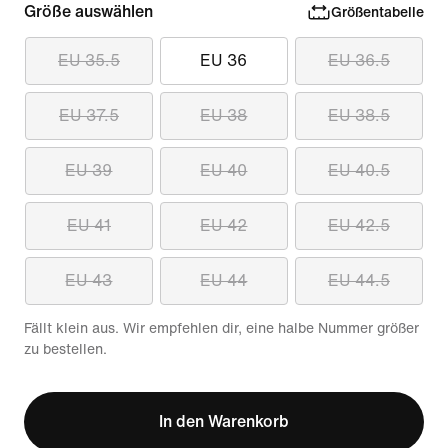
Größe auswählen
Größentabelle
EU 35.5
EU 36
EU 36.5
EU 37.5
EU 38
EU 38.5
EU 39
EU 40
EU 40.5
EU 41
EU 42
EU 42.5
EU 43
EU 44
EU 44.5
Fällt klein aus. Wir empfehlen dir, eine halbe Nummer größer
zu bestellen.
In den Warenkorb