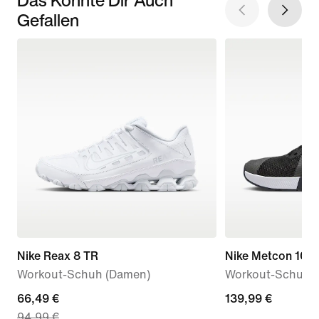
Gefallen
Nike Reax 8 TR
Nike Metcon 10
Workout-Schuh (Damen)
Workout-Schuh 
current
66,49 €
139,99 €
139,99 €
94,99 €
price