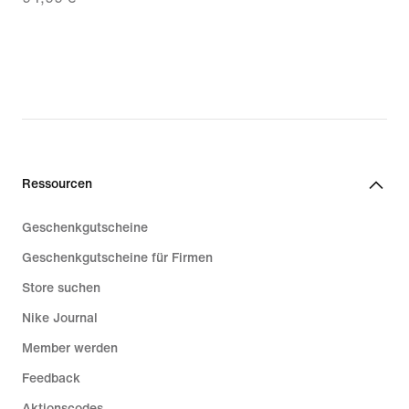
66,49 €,
original
price
94,99 €
Ressourcen
Geschenkgutscheine
Geschenkgutscheine für Firmen
Store suchen
Nike Journal
Member werden
Feedback
Aktionscodes