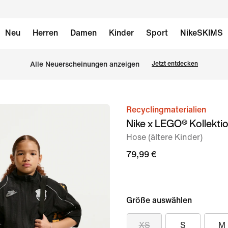
Neu
Herren
Damen
Kinder
Sport
NikeSKIMS
Alle Neuerscheinungen anzeigen
Jetzt entdecken
Recyclingmaterialien
Bild 1
Nike x LEGO® Kollekti
von
Hose (ältere Kinder)
9
79,99 €
Größe auswählen
XS
S
M