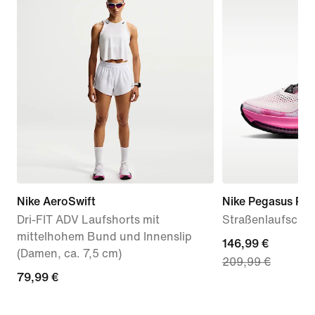
Nike AeroSwift
Nike Pegasus Pr
Dri-FIT ADV Laufshorts mit
Straßenlaufschu
mittelhohem Bund und Innenslip
current
146,99 €
(Damen, ca. 7,5 cm)
209,99 €
price
79,99 €
79,99 €
146,99 €,
original