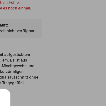
t ein Fehler
he es noch einmal.
auft:
zeit nicht verfügbar
mit aufgesticktem
lem. Es ist aus
y-Mischgewebe und
, kurzärmligen
dhalsausschnitt ohne
s Tragegefühl.
rz