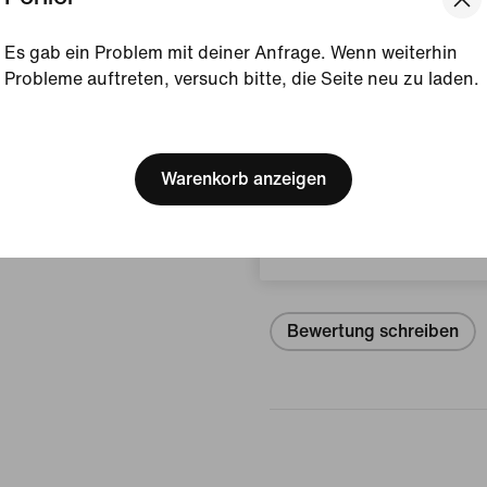
Produktdetails anzeigen
Es gab ein Problem mit deiner Anfrage. Wenn weiterhin
Probleme auftreten, versuch bitte, die Seite neu zu laden.
Größe und Passform
[ Code: D1B61E47 ]
We think you are in United 
Update your location?
Warenkorb anzeigen
Bewertungen (Fehler)
Belgien
Keine Bewe
Bewertung schreiben