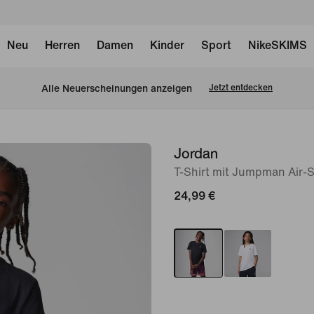
Neu
Herren
Damen
Kinder
Sport
NikeSKIMS
Alle Neuerscheinungen anzeigen
Jetzt entdecken
Jordan
Bild 1
von
T-Shirt mit Jumpman Air-St
4
24,99 €