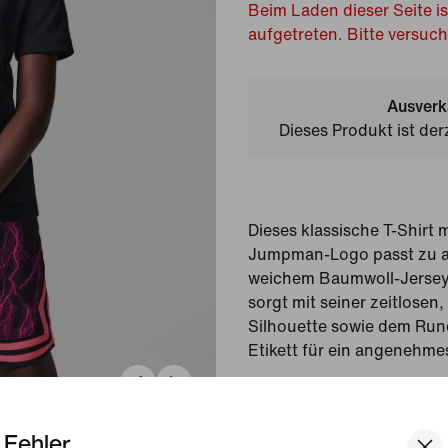
Beim Laden dieser Seite is
aufgetreten. Bitte versuc
Ausverk
Dieses Produkt ist der
Dieses klassische T-Shirt 
Jumpman-Logo passt zu al
weichem Baumwoll-Jerse
sorgt mit seiner zeitlosen
Silhouette sowie dem Run
Etikett für ein angenehme
Gezeigte Farbe:
Schwa
Style:
HQ7127-010
Fehler