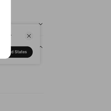
States.
United States
rtungen