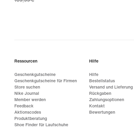
109,99 €
price
76,99 €,
original
price
109,99 €
Ressourcen
Hilfe
Geschenkgutscheine
Hilfe
Geschenkgutscheine für Firmen
Bestellstatus
Store suchen
Versand und Lieferung
Nike Journal
Rückgaben
Member werden
Zahlungsoptionen
Feedback
Kontakt
Aktionscodes
Bewertungen
Produktberatung
Shoe Finder für Laufschuhe