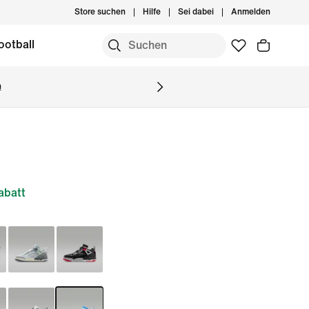
Store suchen
Hilfe
Sei dabei
Anmelden
ootball
n
abatt