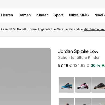
Herren
Damen
Kinder
Sport
NikeSKIMS
NikeF
Bis zu 30 % Rabatt. Unsere Angebote zum Saisonende sind da. 
Jetzt entdecke
Jordan Spizike Low
Bild 1
von
Schuh für ältere Kinder
9
87,49 €
124,99 €
30 % R