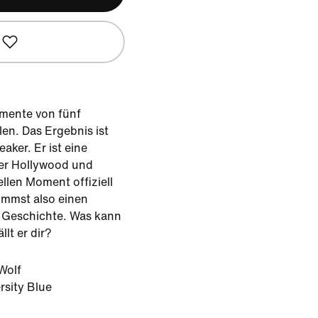
emente von fünf
en. Das Ergebnis ist
ker. Er ist eine
er Hollywood und
ellen Moment offiziell
mmst also einen
s Geschichte. Was kann
lt er dir?
Wolf
rsity Blue