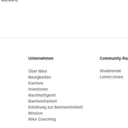
49,99 €
price
34,99 €,
original
price
49,99 €
Unternehmen
Community-Ra
Studerende
Über Nike
Lehrer:innen
Neuigkeiten
Karriere
Investoren
Nachhaltigkeit
Barrierefreiheit
Erklärung zur Barrierefreiheit
Mission
Nike Coaching