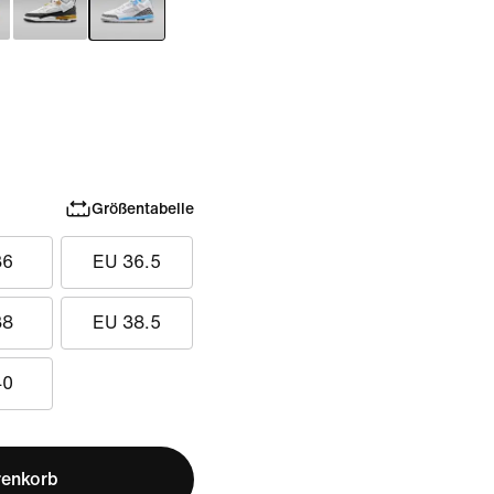
Größentabelle
36
EU 36.5
38
EU 38.5
40
renkorb