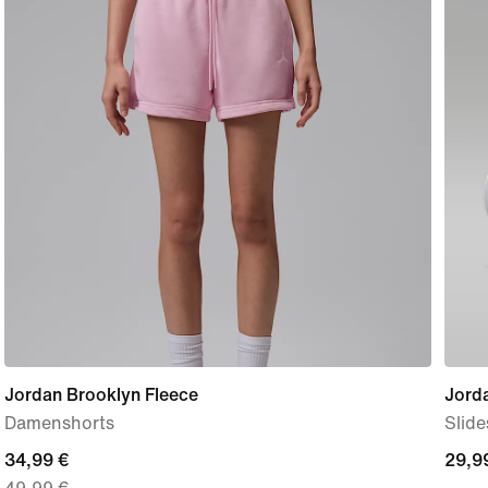
Jordan Brooklyn Fleece
Jord
Damenshorts
Slide
current
34,99 €
29,9
29,9