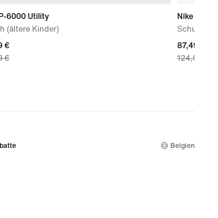
P-6000 Utility
Nike P-60
 (ältere Kinder)
Schuh (Her
nt
9 €
current
87,49 €
9 €
124,99 €
price
 €,
87,49 €,
nal
original
price
9 €
124,99 €
batte
Belgien