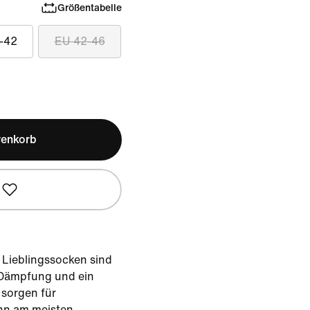
Größentabelle
-42
EU 42-46
renkorb
 Lieblingssocken sind
 Dämpfung und ein
sorgen für
ihn am meisten