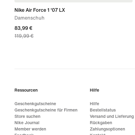
Nike Air Force 1 '07 LX
Damenschuh
current
83,99 €
119,99 €
price
83,99 €,
original
price
119,99 €
Ressourcen
Hilfe
Geschenkgutscheine
Hilfe
Geschenkgutscheine für Firmen
Bestellstatus
Store suchen
Versand und Lieferung
Nike Journal
Rückgaben
Member werden
Zahlungsoptionen