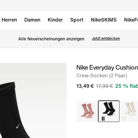
Herren
Damen
Kinder
Sport
NikeSKIMS
NikeF
Alle Neuerscheinungen anzeigen
Jetzt entdecken
Nike Everyday Cushio
Bild 1
von
Crew-Socken (2 Paar)
4
13,49 €
17,99 €
25 % Rab