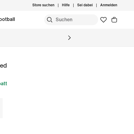
Store suchen
Hilfe
Sei dabei
Anmelden
ootball
ned
att