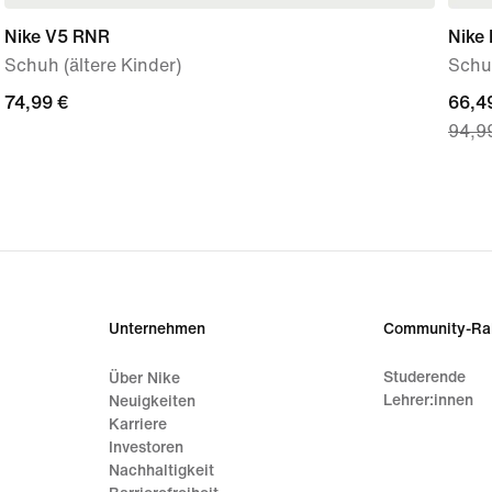
Nike V5 RNR
Nike 
Schuh (ältere Kinder)
Schuh
74,99 €
74,99 €
curre
66,4
94,9
price
66,49
origi
price
94,9
Unternehmen
Community-Ra
Studerende
Über Nike
Lehrer:innen
Neuigkeiten
Karriere
Investoren
Nachhaltigkeit