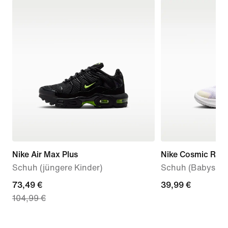
Nike Air Max Plus
Nike Cosmic Runn
Schuh (jüngere Kinder)
Schuh (Babys, Kl
current
73,49 €
39,99 €
39,99 €
104,99 €
price
73,49 €,
original