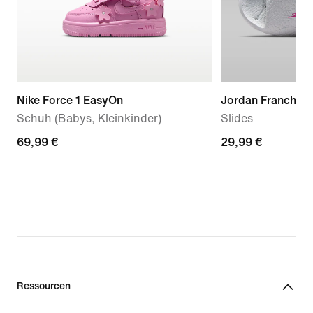
Nike Force 1 EasyOn
Jordan Franchise
Schuh (Babys, Kleinkinder)
Slides
69,99 €
69,99 €
29,99 €
29,99 €
Ressourcen