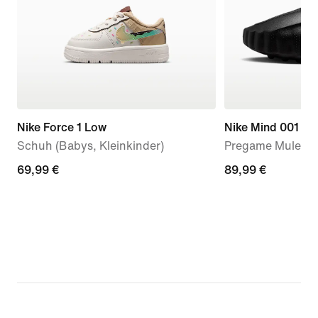
Nike Force 1 Low
Nike Mind 001
Schuh (Babys, Kleinkinder)
Pregame Mules (
69,99 €
69,99 €
89,99 €
89,99 €