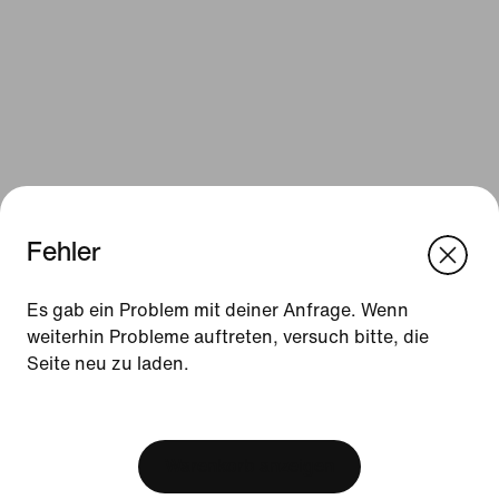
Fehler
We think you are in United States.
Update your location?
Es gab ein Problem mit deiner Anfrage. Wenn
Ressourcen
weiterhin Probleme auftreten, versuch bitte, die
Seite neu zu laden.
Belgien
United States
Geschenkgutscheine
[ Code: D1B61E47 ]
Geschenkgutscheine für Firmen
Store suchen
Warenkorb anzeigen
Nike Journal