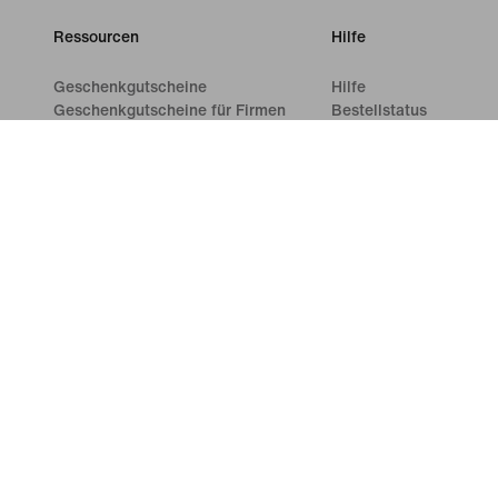
Ressourcen
Hilfe
Geschenkgutscheine
Hilfe
Geschenkgutscheine für Firmen
Bestellstatus
Store suchen
Versand und Lieferung
Nike Journal
Rückgaben
Member werden
Zahlungsoptionen
Feedback
Kontakt
Aktionscodes
Bewertungen
Produktberatung
Shoe Finder für Laufschuhe
©
2026
Nike, Inc. Alle Rechte vorbehalten
Guides
Nutzun