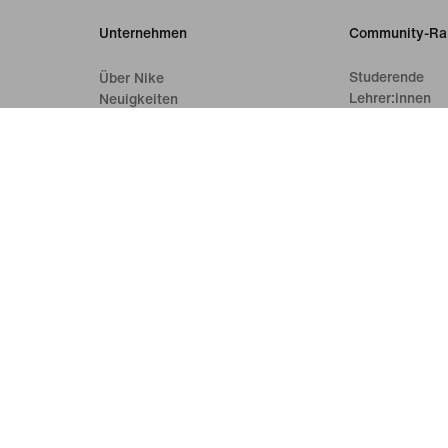
Unternehmen
Community-Ra
Studerende
Über Nike
Lehrer:innen
Neuigkeiten
Karriere
Investoren
Nachhaltigkeit
Barrierefreiheit
Erklärung zur Barrierefreiheit
Mission
Nike Coaching
gsbedingungen
Verkaufsbedingungen
Impressum
Datenschutzrichtlini