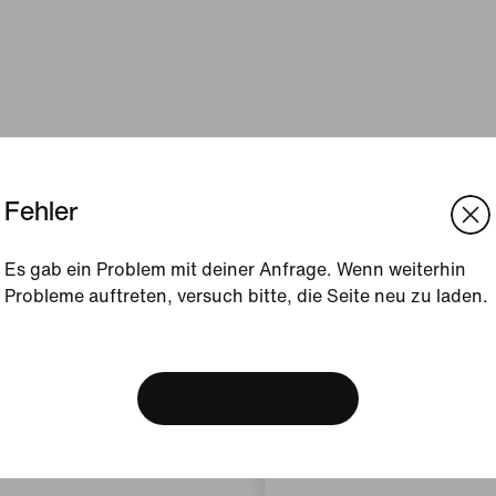
Fehler
Es gab ein Problem mit deiner Anfrage. Wenn weiterhin
Probleme auftreten, versuch bitte, die Seite neu zu laden.
[ Code: D1B61E47 ]
We think you are in United 
Update your location?
Warenkorb anzeigen
Belgien