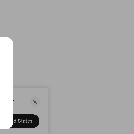
States.
United States