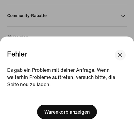
Community-Rabatte
Belgien
Fehler
©
2026
Nike, Inc. Alle Rechte vorbehalten
Guides
Es gab ein Problem mit deiner Anfrage. Wenn
Nutzungsbedingungen
weiterhin Probleme auftreten, versuch bitte, die
Verkaufsbedingungen
Seite neu zu laden.
Impressum
Datenschutzrichtlinie und Cookie-Erklärung
[ Code: D1B61E47 ]
Cookie-Einstellungen ändern.
Warenkorb anzeigen