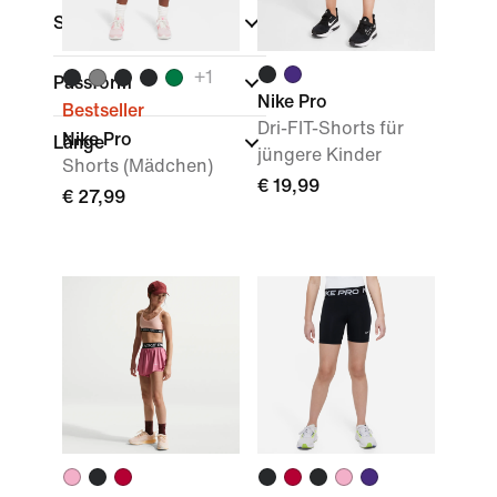
Sport
+
1
Passform
Nike Pro
Bestseller
Dri-FIT-Shorts für
Nike Pro
Länge
jüngere Kinder
Shorts (Mädchen)
€ 19,99
€ 27,99