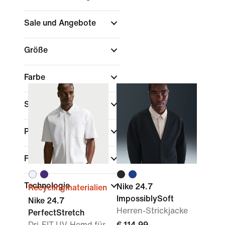
Sale und Angebote
Größe
Farbe
Sport
Passform
Funktionen
Technologie
Nike 24.7
Recyclingmaterialien
ImpossiblySoft
Nike 24.7
Herren-Strickjacke
PerfectStretch
Dri-FIT UV-Hemd für
€ 114,99