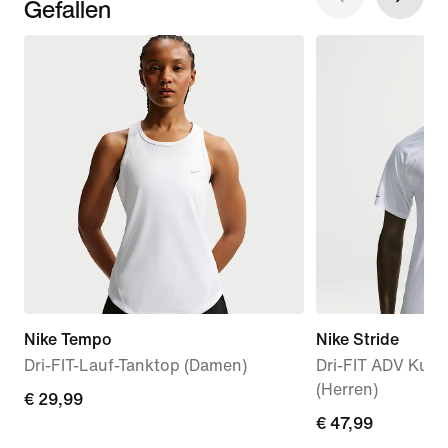
Gefallen
Nike Tempo
Nike Stride
Dri-FIT-Lauf-Tanktop (Damen)
Dri-FIT ADV Kurz
(Herren)
€ 29,99
€ 29,99
€ 47,99
€ 47,99