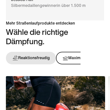
Silbermedaillengewinnerin über 1.500 m
Mehr Straßenlaufprodukte entdecken
Wähle die richtige
Dämpfung.
Reaktionsfreudig
Maximal
Stü