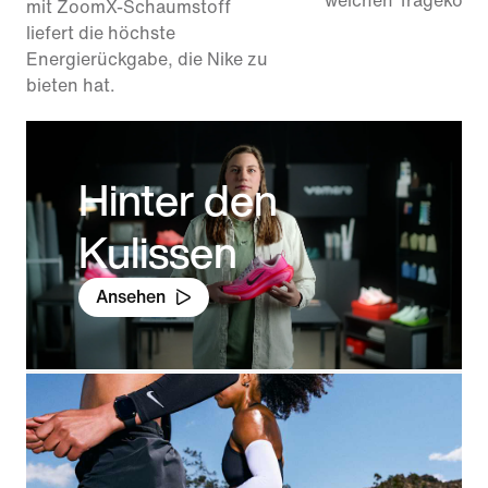
weichen Tragekomfo
mit ZoomX-Schaumstoff
liefert die höchste
Energierückgabe, die Nike zu
bieten hat.
Hinter den
Kulissen
Ansehen