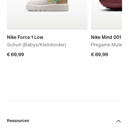
Nike Force 1 Low
Nike Mind 001
Schuh (Babys/Kleinkinder)
Pregame Mule (D
€ 69,99
€ 69,99
€ 89,99
€ 89,99
Ressourcen