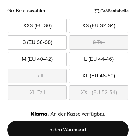
Größe auswählen
Größentabelle
XXS (EU 30)
XS (EU 32-34)
S (EU 36-38)
S Tall
M (EU 40-42)
L (EU 44-46)
L Tall
XL (EU 48-50)
XL Tall
XXL (EU 52-54)
An der Kasse verfügbar.
Klarna
In den Warenkorb