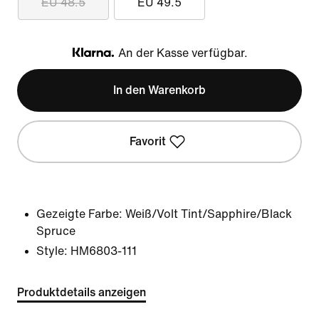
EU 48.5
EU 49.5
An der Kasse verfügbar.
Klarna
In den Warenkorb
Favorit
Gezeigte Farbe:
Weiß/Volt Tint/Sapphire/Black
Spruce
Style:
HM6803-111
Produktdetails anzeigen