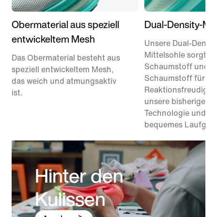
Obermaterial aus speziell
Dual-Density-Mit
entwickeltem Mesh
Unsere Dual-Densit
Mittelsohle sorgt m
Das Obermaterial besteht aus
Schaumstoff und R
speziell entwickeltem Mesh,
Schaumstoff für 1
das weich und atmungsaktiv
Reaktionsfreudigkei
ist.
unsere bisherige Re
Technologie und bie
bequemes Laufgefü
Hinter den
Kulissen