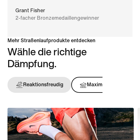
Grant Fisher
2-facher Bronzemedaillengewinner
Mehr Straßenlaufprodukte entdecken
Wähle die richtige
Dämpfung.
Reaktionsfreudig
Maximal
Stü