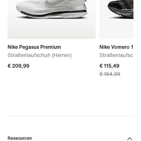
Nike Pegasus Premium
Nike Vomero 18
Straßenlaufschuh (Herren)
Straßenlaufschuh
€ 209,99
€ 209,99
current
€ 115,49
€ 164,99
price
€ 115,49,
original
price
€ 164,99
Ressourcen