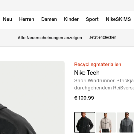
Neu
Herren
Damen
Kinder
Sport
NikeSKIMS
Alle Neuerscheinungen anzeigen
Jetzt entdecken
Recyclingmaterialien
Bild 1
Nike Tech
von
Shori Windrunner-Strickja
6
durchgehendem Reißversc
€ 109,99