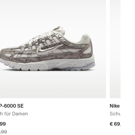
 P-6000 SE
Nike Force
h für Damen
Schuh (Bab
nt
,99
€ 69,99
€ 69,99
,99