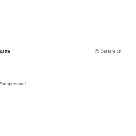
99,
nal
,99
batte
Österreich
Fachpersonal