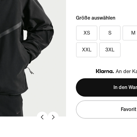
Größe auswählen
XS
S
M
XXL
3XL
An der Ka
Klarna
In den Wa
Favorit