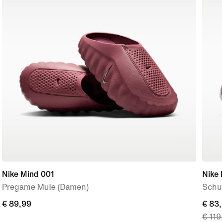
Nike Mind 001
Nike
Pregame Mule (Damen)
Schu
€ 89,99
€ 89,99
curre
€ 83
€ 119
price