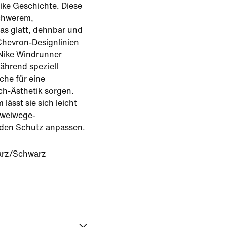
Nike Geschichte. Diese
schwerem,
as glatt, dehnbar und
 Chevron-Designlinien
 Nike Windrunner
während speziell
che für eine
ch-Ästhetik sorgen.
lässt sie sich leicht
Zweiwege-
 den Schutz anpassen.
rz/Schwarz