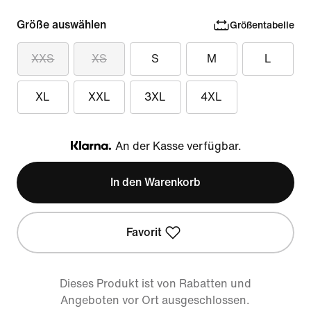
Größe auswählen
Größentabelle
XXS
XS
S
M
L
XL
XXL
3XL
4XL
An der Kasse verfügbar.
Klarna
In den Warenkorb
Favorit
Dieses Produkt ist von Rabatten und
Angeboten vor Ort ausgeschlossen.