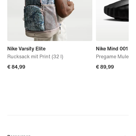
Nike Varsity Elite
Nike Mind 001
Rucksack mit Print (32 l)
Pregame Mules (
€ 84,99
€ 84,99
€ 89,99
€ 89,99