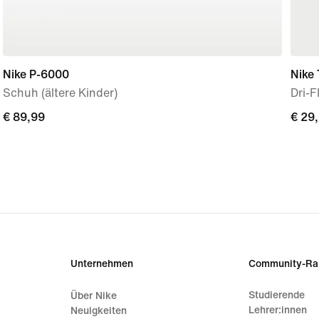
Nike P-6000
Nike
Schuh (ältere Kinder)
Dri-F
€ 89,99
€ 89,99
€ 29
€ 29
Unternehmen
Community-Ra
Studierende
Über Nike
Lehrer:innen
Neuigkeiten