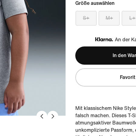
Größe auswählen
S+
M+
L+
An der Ka
Klarna
In den Wa
Favorit
Mit klassischem Nike Styl
falsch machen. Dieses T-Sh
atmungsaktiver Baumwolle
unkomplizierte Passform, d