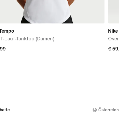
 Tempo
Nike Studi
IT-Lauf-Tanktop (Damen)
Oversize-S
,99
,99
€ 59,99
€ 59,99
batte
Österreich