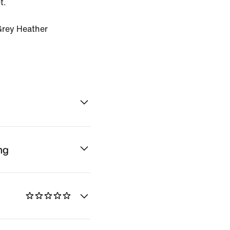
t.
Grey Heather
ng