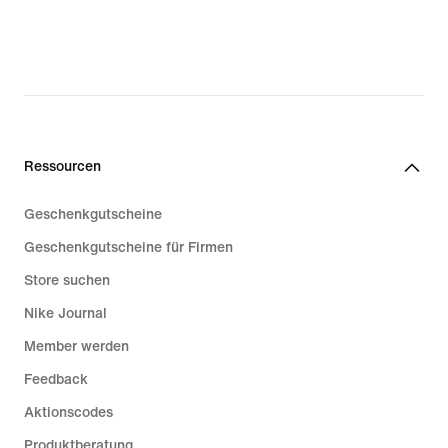
€ 132,99,
original
price
€ 189,99
Ressourcen
Geschenkgutscheine
Geschenkgutscheine für Firmen
Store suchen
Nike Journal
Member werden
Feedback
Aktionscodes
Produktberatung