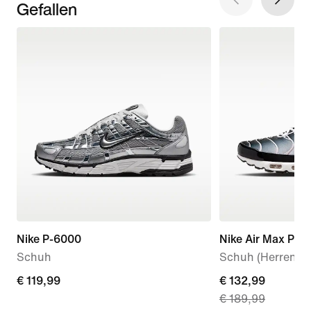
Gefallen
Nike P-6000
Nike Air Max Plus
Schuh
Schuh (Herren)
€ 119,99
€ 119,99
current
€ 132,99
€ 189,99
price