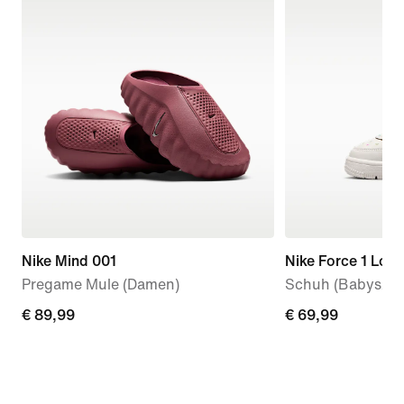
Nike Mind 001
Nike Force 1 Low
Pregame Mule (Damen)
Schuh (Babys/Kle
€ 89,99
€ 89,99
€ 69,99
€ 69,99