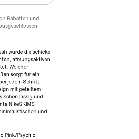
von Rabatten und
 ausgeschlossen.
esh wurde die schicke
anten, atmungsaktiven
tet. Weicher
en sorgt für ein
ei jedem Schritt,
ign mit geteiltem
wischen lässig und
ente NikeSKIMS
minimalistischen und
ic Pink/Psychic