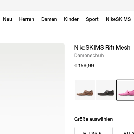
Neu
Herren
Damen
Kinder
Sport
NikeSKIMS
NikeSKIMS Rift Mesh
Bild 1
von
Damenschuh
11
€ 159,99
Größe auswählen
EU 35.5
EU 