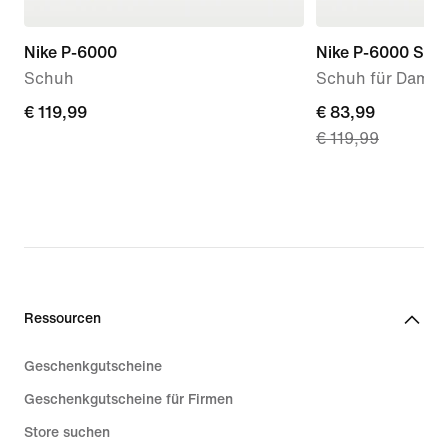
Nike P-6000
Nike P-6000 SE
Schuh
Schuh für Dame
€ 119,99
€ 119,99
current
€ 83,99
€ 119,99
price
€ 83,99,
original
price
€ 119,99
Ressourcen
Geschenkgutscheine
Geschenkgutscheine für Firmen
Store suchen