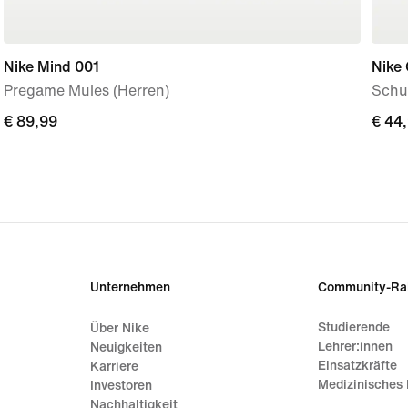
Nike Mind 001
Nike
Pregame Mules (Herren)
Schu
€ 89,99
€ 89,99
€ 44
€ 44
Unternehmen
Community-Ra
Studierende
Über Nike
Lehrer:innen
Neuigkeiten
Einsatzkräfte
Karriere
Medizinisches 
Investoren
Nachhaltigkeit