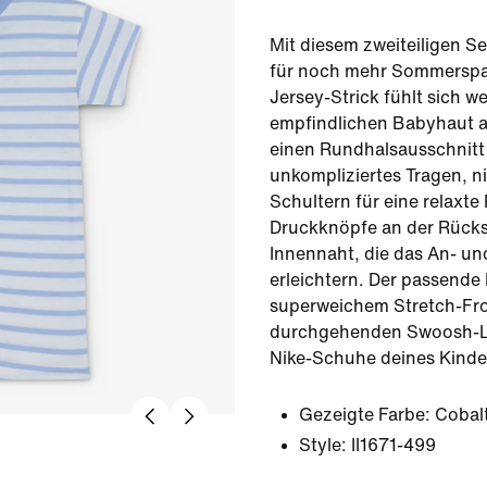
Mit diesem zweiteiligen Se
für noch mehr Sommerspaß
Jersey-Strick fühlt sich w
empfindlichen Babyhaut an
einen Rundhalsausschnitt 
unkompliziertes Tragen, n
Schultern für eine relaxte
Druckknöpfe an der Rücks
Innennaht, die das An- u
erleichtern. Der passende
superweichem Stretch-Fro
durchgehenden Swoosh-Lo
Nike-Schuhe deines Kinde
Gezeigte Farbe:
Cobalt
Style:
II1671-499