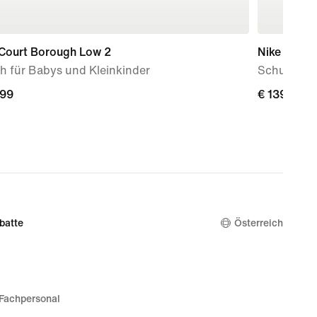
 Court Borough Low 2
Nike Shox 
h für Babys und Kleinkinder
Schuh (ält
,99
,99
€ 139,99
€ 139,99
batte
Österreich
Fachpersonal