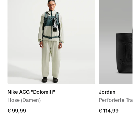
Nike ACG "Dolomiti"
Jordan
Hose (Damen)
Perforierte Trage
€ 99,99
€ 99,99
€ 114,99
€ 114,99