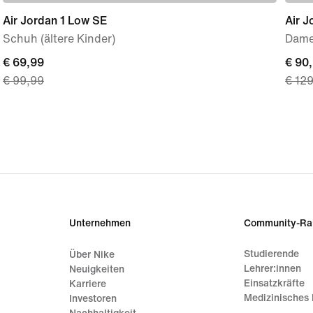
Air Jordan 1 Low SE
Air J
Schuh (ältere Kinder)
Dame
current
€ 69,99
curre
€ 90
€ 99,99
€ 12
price
price
€ 69,99,
€ 90,
original
origi
price
price
€ 99,99
€ 12
Unternehmen
Community-Ra
Studierende
Über Nike
Lehrer:innen
Neuigkeiten
Einsatzkräfte
Karriere
Medizinisches 
Investoren