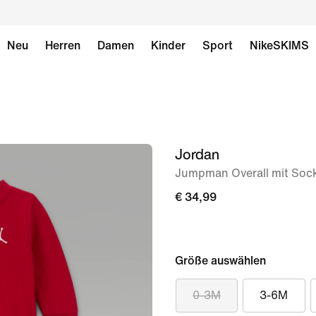
Neu
Herren
Damen
Kinder
Sport
NikeSKIMS
Jordan
Bild 1
von
Jumpman Overall mit Sock
3
€ 34,99
Größe auswählen
0-3M
3-6M