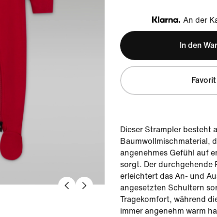
An der Ka
Klarna
In den Wa
Favorit
Dieser Strampler besteht 
Baumwollmischmaterial, da
angenehmes Gefühl auf em
sorgt. Der durchgehende 
erleichtert das An- und Au
angesetzten Schultern sor
Tragekomfort, während di
immer angenehm warm hal