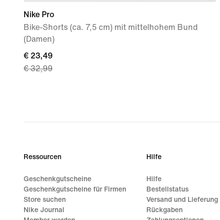
Nike Pro
Bike-Shorts (ca. 7,5 cm) mit mittelhohem Bund
(Damen)
current
€ 23,49
€ 32,99
price
€ 23,49,
original
price
€ 32,99
Ressourcen
Hilfe
Geschenkgutscheine
Hilfe
Geschenkgutscheine für Firmen
Bestellstatus
Store suchen
Versand und Lieferung
Nike Journal
Rückgaben