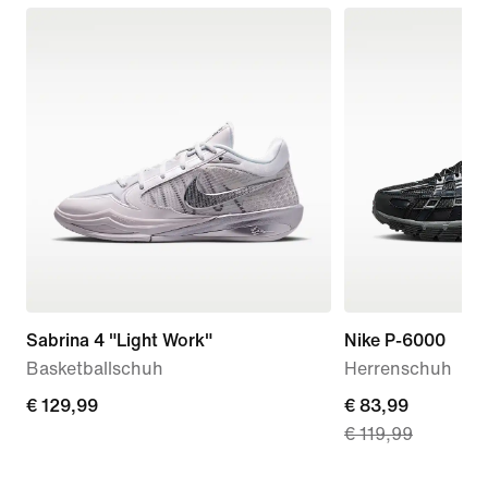
Sabrina 4 "Light Work"
Nike P-6000
Basketballschuh
Herrenschuh
€ 129,99
€ 129,99
current
€ 83,99
€ 119,99
price
€ 83,99,