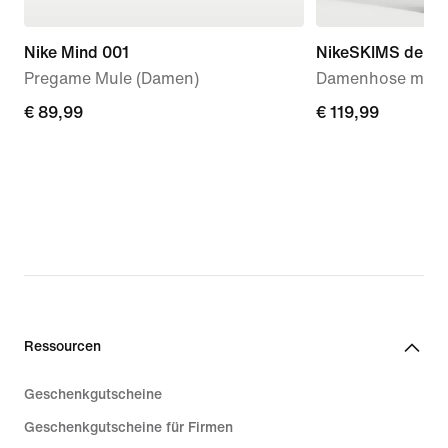
Nike Mind 001
NikeSKIMS dehnba
Pregame Mule (Damen)
Damenhose mit w
€ 89,99
€ 89,99
€ 119,99
€ 119,99
Ressourcen
Geschenkgutscheine
Geschenkgutscheine für Firmen