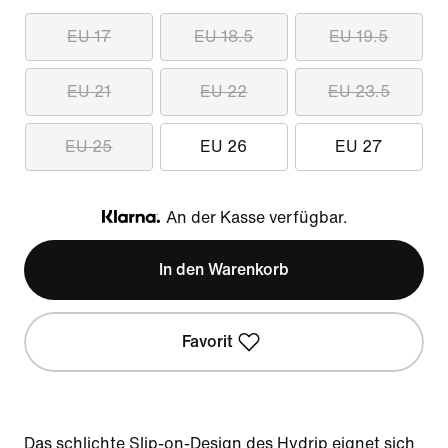
EU 17
EU 18.5
EU 19.5
EU 21
EU 22
EU 23.5
EU 25
EU 26
EU 27
An der Kasse verfügbar.
Klarna
In den Warenkorb
Favorit
Das schlichte Slip-on-Design des Hydrip eignet sich