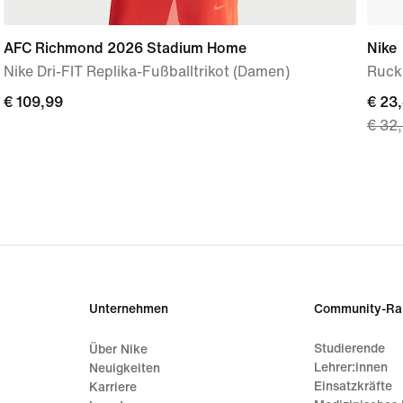
AFC Richmond 2026 Stadium Home
Nike
Nike Dri-FIT Replika-Fußballtrikot (Damen)
Rucks
€ 109,99
€ 109,99
curre
€ 23
€ 32
price
€ 23,
origi
price
€ 32
Unternehmen
Community-Ra
Studierende
Über Nike
Lehrer:innen
Neuigkeiten
Einsatzkräfte
Karriere