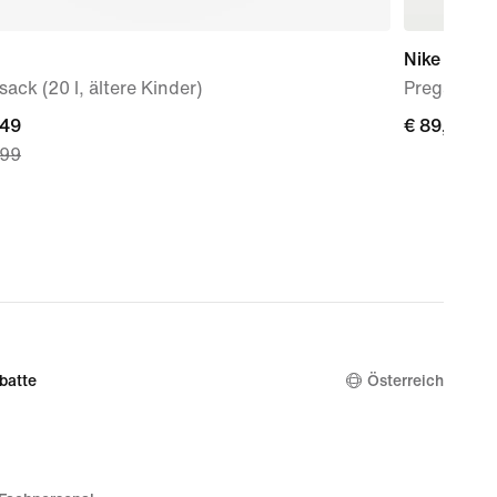
Nike Mind 
ack (20 l, ältere Kinder)
Pregame M
nt
,49
€ 89,99
€ 89,99
,99
49,
nal
,99
batte
Österreich