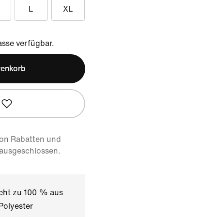
L
XL
sse verfügbar.
renkorb
von Rabatten und
 ausgeschlossen.
teht zu 100 % aus
Polyester