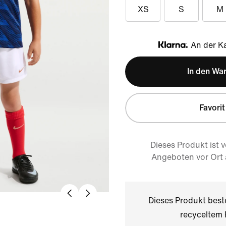
XS
S
M
An der Ka
Klarna
In den Wa
Favorit
Dieses Produkt ist 
Angeboten vor Ort
Dieses Produkt bes
recyceltem 