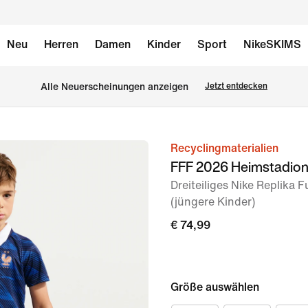
Neu
Herren
Damen
Kinder
Sport
NikeSKIMS
Alle Neuerscheinungen anzeigen
Jetzt entdecken
Recyclingmaterialien
Bild 1
FFF 2026 Heimstadio
von
Dreiteiliges Nike Replika F
8
(jüngere Kinder)
€ 74,99
Größe auswählen