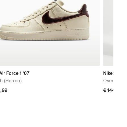
Air Force 1 '07
NikeSKIMS 
h (Herren)
Oversize-
9,99
9,99
€ 144,99
€ 144,99