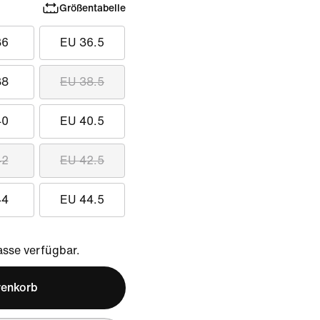
Größentabelle
36
EU 36.5
38
EU 38.5
40
EU 40.5
42
EU 42.5
44
EU 44.5
sse verfügbar.
renkorb