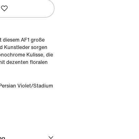
it diesem AF1 große
nd Kunstleder sorgen
monochrome Kulisse, die
mit dezenten floralen
Persian Violet/Stadium
ng