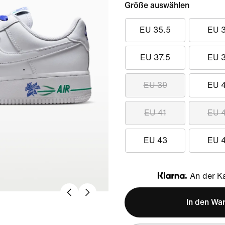
Größe auswählen
EU 35.5
EU 
EU 37.5
EU 
EU 39
EU 
EU 41
EU 
EU 43
EU 
An der Ka
Klarna
In den Wa