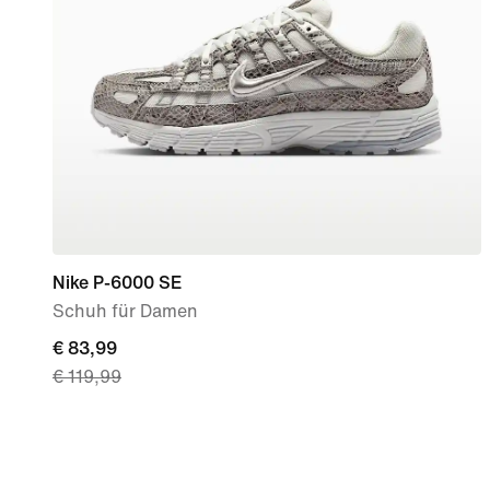
Nike P-6000 SE
Schuh für Damen
current
€ 83,99
€ 119,99
price
€ 83,99,
original
price