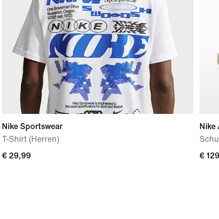
Nike Sportswear
Nike 
T-Shirt (Herren)
Schu
€ 29,99
€ 29,99
€ 12
€ 12