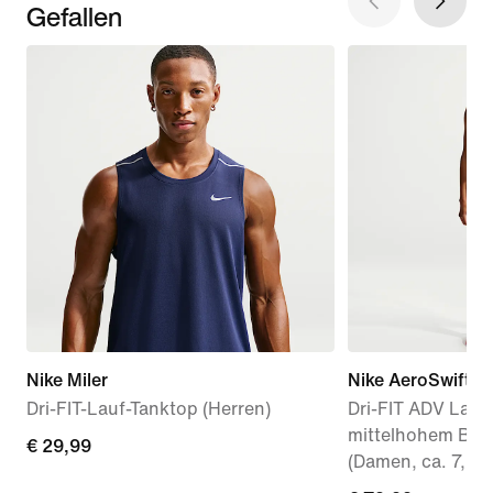
Gefallen
Nike Miler
Nike AeroSwift
Dri-FIT-Lauf-Tanktop (Herren)
Dri-FIT ADV Lauf
mittelhohem Bun
€ 29,99
€ 29,99
(Damen, ca. 7,5 