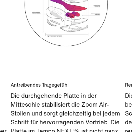
Antreibendes Tragegefühl
Re
Die durchgehende Platte in der
Di
Mittesohle stabilisiert die Zoom Air-
be
Stollen und sorgt gleichzeitig bei jedem
Sc
Schritt für hervorragenden Vortrieb. Die
de
ber
Platte im Tempo NEXT% ist nicht ganz
re