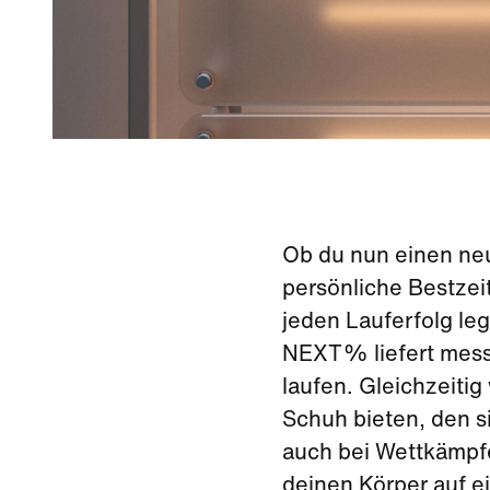
Ob du nun einen neu
persönliche Bestzei
jeden Lauferfolg le
NEXT% liefert messba
laufen. Gleichzeitig
Schuh bieten, den si
auch bei Wettkämpfe
deinen Körper auf e