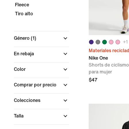
Fleece
Tiro alto
Género
(1)
+
1
Materiales recicla
En rebaja
Nike One
Shorts de ciclismo
Color
para mujer
$47
Comprar por precio
Colecciones
Talla