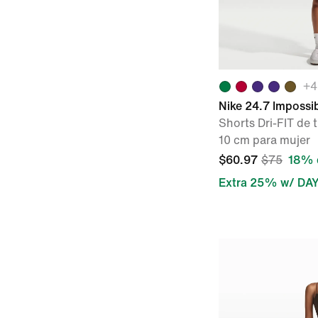
+
4
Nike 24.7 Impossi
Shorts Dri-FIT de 
10 cm para mujer
$60.97
$75
18% 
Extra 25% w/ DA