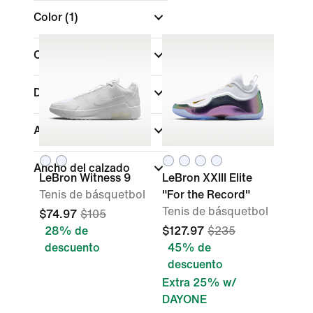
Color
(1)
Comprar por precio
Deportes
Altura del calzado
Ancho del calzado
LeBron Witness 9
LeBron XXIII Elite
Tenis de básquetbol
"For the Record"
Tenis de básquetbol
$74.97
$105
28% de
$127.97
$235
descuento
45% de
descuento
Extra 25% w/
DAYONE