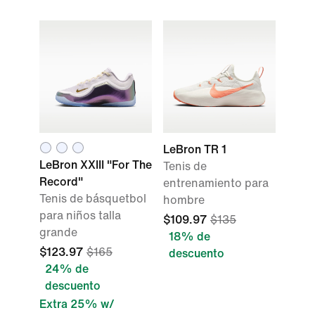
LeBron TR 1
LeBron XXIII "For The
Tenis de
Record"
entrenamiento para
Tenis de básquetbol
hombre
para niños talla
$109.97
$135
grande
18% de
$123.97
$165
descuento
24% de
descuento
Extra 25% w/