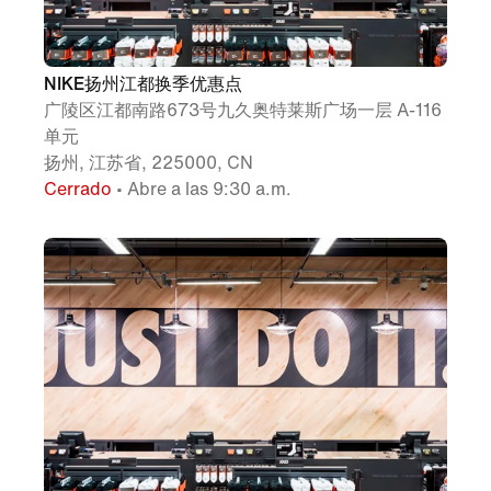
NIKE扬州江都换季优惠点
广陵区江都南路673号九久奥特莱斯广场一层 A-116
单元
扬州, 江苏省, 225000, CN
Cerrado
• Abre a las 9:30 a.m.