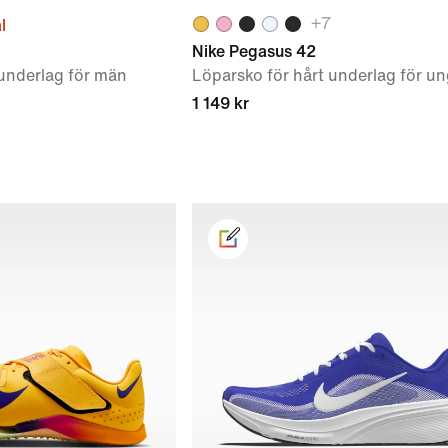
+
7
l
Nike Pegasus 42
 underlag för män
Löparsko för hårt underlag för 
1 149 kr