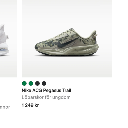
Nike ACG Pegasus Trail
Löparskor för ungdom
1 249 kr
innor