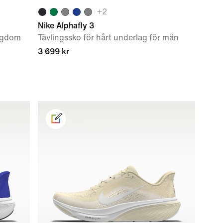
+
2
Nike Alphafly 3
ungdom
Tävlingssko för hårt underlag för män
3 699 kr