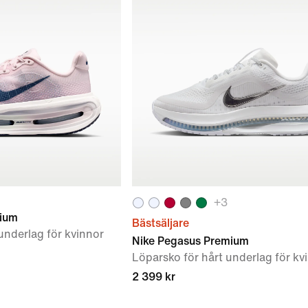
+
3
ium
Bästsäljare
underlag för kvinnor
Nike Pegasus Premium
Löparsko för hårt underlag för kv
2 399 kr