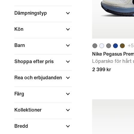
Dämpningstyp
Kön
Barn
+
5
Nike Pegasus Pre
Löparsko för hårt
Shoppa efter pris
2 399 kr
Rea och erbjudanden
Färg
Kollektioner
Bredd