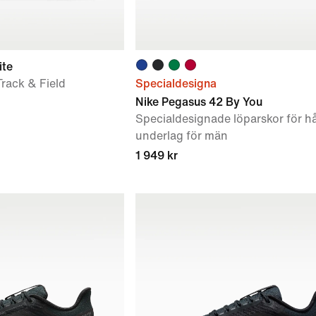
ite
rack & Field
Specialdesigna
Nike Pegasus 42 By You
Specialdesignade löparskor för hå
underlag för män
1 949 kr