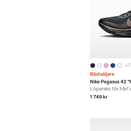
+
7
Bästsäljare
Nike Pegasus 42 "
Löparsko för hårt 
1 749 kr