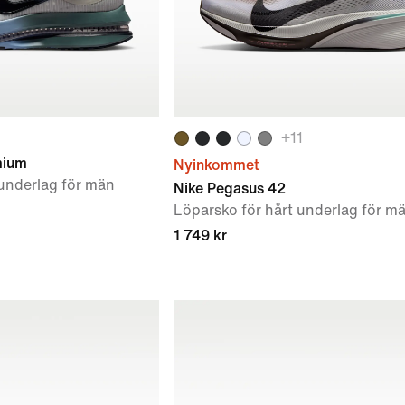
+
11
mium
Nyinkommet
 underlag för män
Nike Pegasus 42
Löparsko för hårt underlag för m
1 749 kr