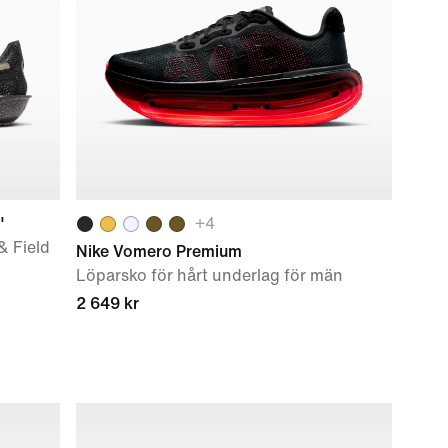
"
+
4
& Field
Nike Vomero Premium
Löparsko för hårt underlag för män
2 649 kr