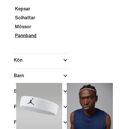
Kepsar
Solhattar
Mössor
Pannband
Kön
Barn
Shoppa efter pris
Rea och erbjudanden
Färg